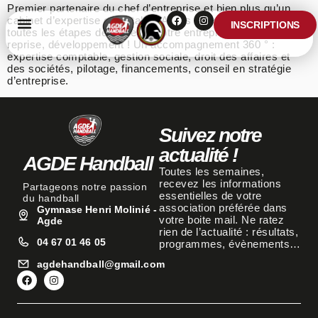
Premier partenaire du chef d’entreprise et bien plus qu’un
cabinet d’expertise comptable, Axylis vous accompagne à
INSCRIPTIONS
toutes les étapes de la vie de votre entreprise : création,
reprise, développement ! Un accompagnement 360 ° :
expertise comptable, gestion sociale, droit des affaires et
des sociétés, pilotage, financements, conseil en stratégie
d’entreprise.
Suivez notre
actualité !
AGDE Handball
Toutes les semaines,
recevez les informations
Partageons notre passion
essentielles de votre
du handball
association préférée dans
Gymnase Henri Molinié -
votre boite mail. Ne ratez
Agde
rien de l’actualité : résultats,
04 67 01 46 05
programmes, évènements…
agdehandball@gmail.com